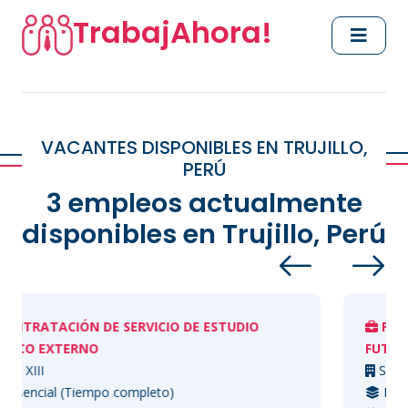
TrabajAhora!
VACANTES DISPONIBLES EN TRUJILLO,
PERÚ
3 empleos actualmente
disponibles en Trujillo, Perú
IÓN DE SERVICIO DE ESTUDIO
PROGRAMA TR
TERNO
FUTURO_TRUJIL
Scania Perú S.A
 (Tiempo completo)
Presencial (Ti