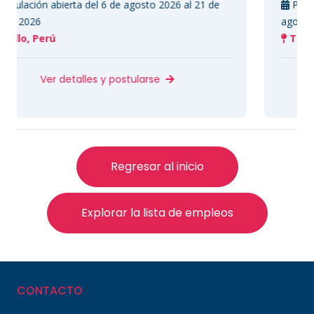
abierta del 6 de agosto 2026 al 21 de
Postulación abie
agosto 2026
rú
Trujillo, Perú
er detalles y postularse
Ver d
Regresar al inicio
Explorar la lista de empleos
CONTACTO