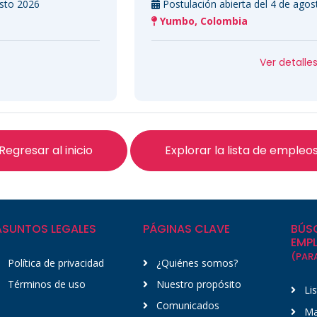
Postulación abierta del 4 de agosto 2026 al 19 de agosto 20
Yumbo, Colombia
Ver detalles y postularse
Regresar al inicio
Explorar la lista de empleo
ASUNTOS LEGALES
PÁGINAS CLAVE
BÚS
EMP
(PAR
Política de privacidad
¿Quiénes somos?
Términos de uso
Nuestro propósito
Li
Comunicados
Ma