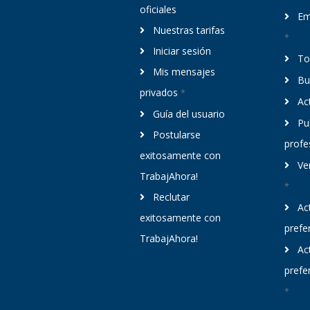
oficiales
Em
Nuestras tarifas
*
Iniciar sesión
To
Mis mensajes
Bu
privados
*
Act
Guía del usuario
Pub
Postularse
profe
exitosamente con
Ver
TrabajAhora!
*
Reclutar
Act
exitosamente con
prefe
TrabajAhora!
Act
prefe
*