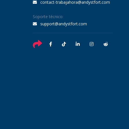
contact-trabajahora@andystfort.com
Soporte técnico:
support@andystfort.com