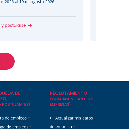
26
Postulación abierta del 31 de julio 2026 
Varias ubicaciones, Colombia
Ver detalles y post
s
QUEDA DE
RECLUTAMIENTO
LEO
(PARA ANUNCIANTES Y
A POSTULANTES)
EMPRESAS)
sta de empleos
Actualizar mis datos
*
de empresa
pa de empleos
*
*