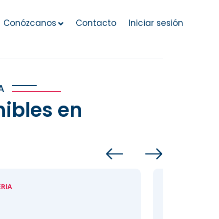
Conózcanos
Contacto
Iniciar sesión
A
ibles en
AUXILIAR DE BODEGA CALI/PALMIRA
DHL Global Forwarding
Presencial (Tiempo completo)