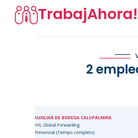
TrabajAhora!
2 emple
 DE BODEGA CALI/PALMIRA
l Forwarding
l (Tiempo completo)