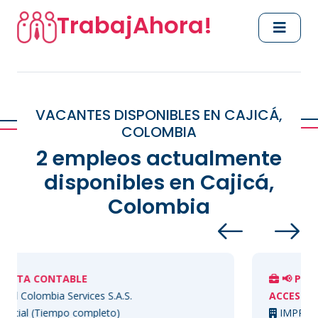
TrabajAhora!
VACANTES DISPONIBLES EN CAJICÁ,
COLOMBIA
2 empleos actualmente
disponibles en Cajicá,
Colombia
ABLE
📢 PRODUCT MANAG
Services S.A.S.
ACCESORIOS | BOGOT
po completo)
IMPRESISTEM SAS