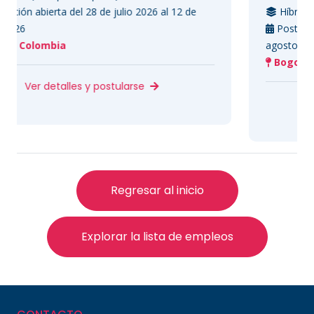
a del 28 de julio 2026 al 12 de
Híbrido (Tiempo com
Postulación abierta de
a
agosto 2026
Bogotá, Colombia
alles y postularse
Ver detalle
Regresar al inicio
Explorar la lista de empleos