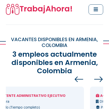
TrabajAhora!
VACANTES DISPONIBLES EN ARMENIA,
COLOMBIA
3 empleos actualmente
disponibles en Armenia,
Colombia
MINISTRATIVO EJECUTIVO
AGENTE PUNTO D
DHL Express
o completo)
Presencial (Tiemp