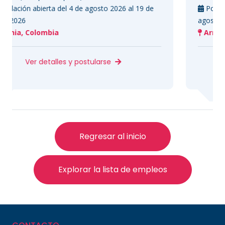
erta del 4 de agosto 2026 al 19 de
Postulación abierta 
agosto 2026
mbia
Armenia, Colombi
etalles y postularse
Ver deta
Regresar al inicio
Explorar la lista de empleos