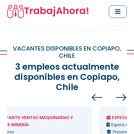
TrabajAhora!
VACANTES DISPONIBLES EN COPIAPO,
CHILE
3 empleos actualmente
disponibles en Copiapo,
Chile
NTAS MAQUINARIAS Y
ESPECIALISTA INDUSTR
ÍA
Experis Chile
Presencial (Tiempo com