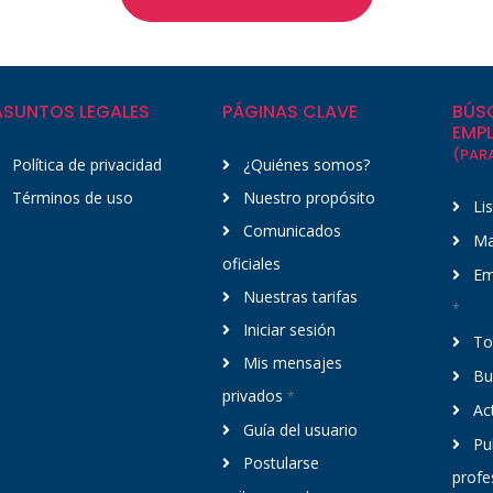
ASUNTOS LEGALES
PÁGINAS CLAVE
BÚS
EMP
(PAR
Política de privacidad
¿Quiénes somos?
Términos de uso
Nuestro propósito
Li
Comunicados
Ma
oficiales
Em
Nuestras tarifas
*
Iniciar sesión
To
Mis mensajes
Bu
privados
*
Act
Guía del usuario
Pub
Postularse
profe