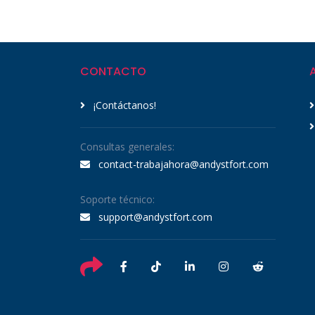
CONTACTO
¡Contáctanos!
Consultas generales:
contact-trabajahora@andystfort.com
Soporte técnico:
support@andystfort.com