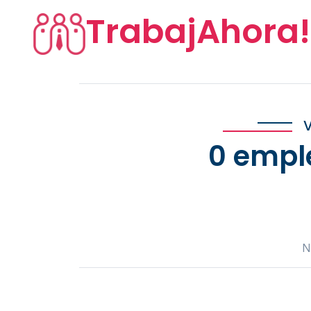
TrabajAhora!
V
0 empl
N