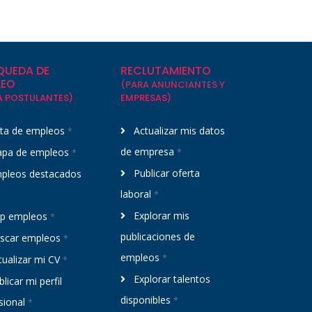
QUEDA DE
RECLUTAMIENTO
LEO
(PARA ANUNCIANTES Y
A POSTULANTES)
EMPRESAS)
sta de empleos
Actualizar mis datos
*
de empresa
pa de empleos
*
*
Publicar oferta
pleos destacados
laboral
*
Explorar mis
p empleos
*
publicaciones de
scar empleos
*
empleos
*
ualizar mi CV
*
Explorar talentos
licar mi perfil
disponibles
*
sional
*